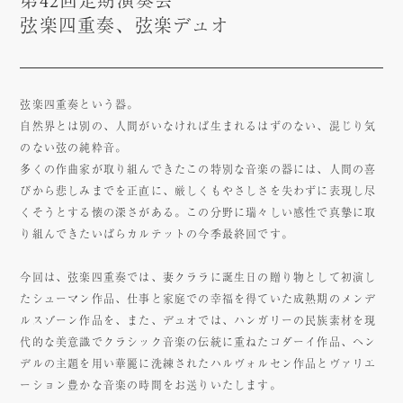
第42回定期演奏会
弦楽四重奏、弦楽デュオ
弦楽四重奏という器。
自然界とは別の、人間がいなければ生まれるはずのない、混じり気
のない弦の純粋音。
多くの作曲家が取り組んできたこの特別な音楽の器には、人間の喜
びから悲しみまでを正直に、厳しくもやさしさを失わずに表現し尽
くそうとする懐の深さがある。この分野に瑞々しい感性で真摯に取
り組んできたいばらカルテットの今季最終回です。
今回は、弦楽四重奏では、妻クララに誕生日の贈り物として初演し
たシューマン作品、仕事と家庭での幸福を得ていた成熟期のメンデ
ルスゾーン作品を、また、デュオでは、ハンガリーの民族素材を現
代的な美意識でクラシック音楽の伝統に重ねたコダーイ作品、ヘン
デルの主題を用い華麗に洗練されたハルヴォルセン作品とヴァリエ
ーション豊かな音楽の時間をお送りいたします。