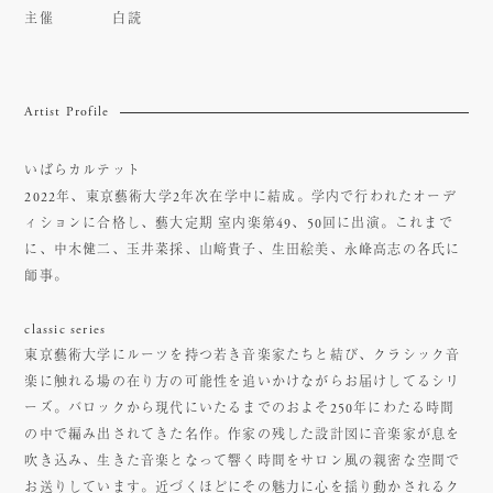
主催
白読
Artist Profile
いばらカルテット
2022年、東京藝術大学2年次在学中に結成。学内で行われたオーデ
ィションに合格し、藝大定期 室内楽第49、50回に出演。これまで
に、中木健二、玉井菜採、山﨑貴子、生田絵美、永峰高志の各氏に
師事。
classic series
東京藝術大学にルーツを持つ若き音楽家たちと結び、クラシック音
楽に触れる場の在り方の可能性を追いかけながらお届けしてるシリ
ーズ。バロックから現代にいたるまでのおよそ250年にわたる時間
の中で編み出されてきた名作。作家の残した設計図に音楽家が息を
吹き込み、生きた音楽となって響く時間をサロン風の親密な空間で
お送りしています。近づくほどにその魅力に心を揺り動かされるク