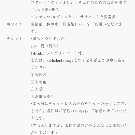
コダーイ：ヴァイオリンとチェロのための二重奏曲 作
品7より第1楽章
ヘンデル/ハルヴォルセン：サラバンドと変奏曲
ホワイエ
開演前、休憩中、終演後にバーをご利用いただけま
す。
チケット
*満席となりました。
5,000円（税込）
1drink、プログラムノート付。
または、h@hakudoku.jpまで下記を添えてお申し込み
ください。
①公演名
②お名前
③人数
④お電話番号
*本公演はチケットレスのためチケットの送付はござい
ません。当日はご予約のお名前にて確認させていただ
きます。
*恐れ入りますが、未就学児の方のご入場はご遠慮いた
だいております。