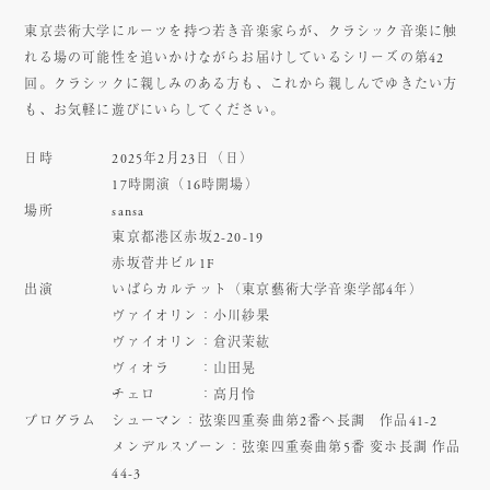
東京芸術大学にルーツを持つ若き音楽家らが、クラシック音楽に触
れる場の可能性を追いかけながらお届けしているシリーズの第42
回。クラシックに親しみのある方も、これから親しんでゆきたい方
も、お気軽に遊びにいらしてください。
日時
2025年2月23日（日）
17時開演（16時開場）
場所
sansa
東京都港区赤坂2-20-19
赤坂菅井ビル1F
出演
いばらカルテット（東京藝術大学音楽学部4年）
ヴァイオリン：小川紗果
ヴァイオリン：倉沢茉紘
ヴィオラ ：山田晃
チェロ ：高月怜
プログラム
シューマン：弦楽四重奏曲第2番ヘ長調 作品41-2
メンデルスゾーン：弦楽四重奏曲第5番 変ホ長調 作品
44-3