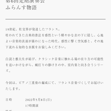
第6回定期演奏会
ふらんす物語
19世紀、社交界が発達したフランス。
培われてきた古典的書法を感性という軽やかな衣の下に隠し、心地
よい音楽的表面が露わになった時代。感性に響く空気感と、その地
下流れる知的な水脈をお愉しみください。
白読と藝大生が結び、クラシック音楽に触れる場の在り方の可能性
を追いかけながら、蝋灯りの静けさの中、室内楽と向き合うシリー
ズ。
今回は、ピアノ三重奏の編成にて、フランス音楽づくしでお届けい
たします。
日時
2022年5月8日(日)
17時開演